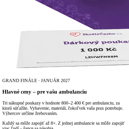
GRAND FINÁLE · JANUÁR 2027
Hlavné ceny – pre vašu ambulanciu
Tri nákupné poukazy v hodnote 800–2 400 € pre ambulanciu, za
ktorú súťažíte. Vybavenie, materiál, čokoľvek vaša prax potrebuje.
Výhercov určíme žrebovaním.
Každý sa môže zapojiť až 8×.
Z jednej ambulancie sa môže zapojiť
viac ľudí – šance sa násobia.