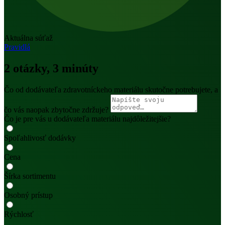
Aktuálna súťaž
Pravidlá
2 otázky
, 3 minúty
Čo od dodávateľa zdravotníckeho materiálu skutočne potrebujete, a
čo vás naopak zbytočne zdržuje?
Čo je pre vás u dodávateľa materiálu najdôležitejšie?
Spoľahlivosť dodávky
Cena
Šírka sortimentu
Osobný prístup
Rýchlosť