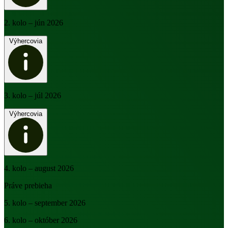
2. kolo
– jún 2026
Výhercovia
3. kolo
– júl 2026
Výhercovia
4. kolo
– august 2026
Práve prebieha
5. kolo
– september 2026
6. kolo
– október 2026