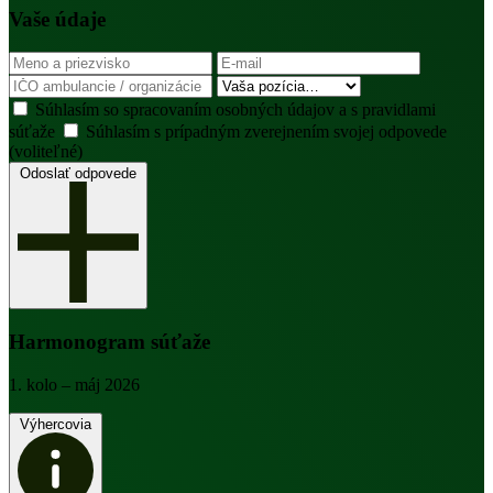
Vaše údaje
Súhlasím so spracovaním osobných údajov a s pravidlami
súťaže
Súhlasím s prípadným zverejnením svojej odpovede
(voliteľné)
Odoslať odpovede
Harmonogram súťaže
1. kolo
– máj 2026
Výhercovia